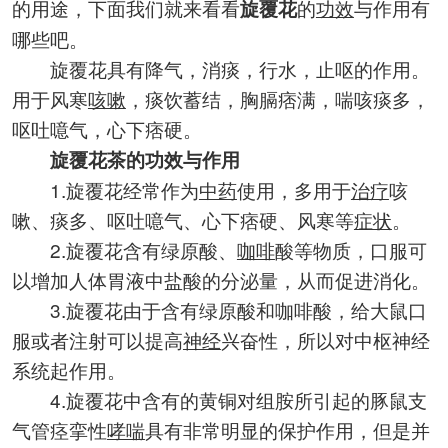
的用途，下面我们就来看看
的
功效
与作用有
旋覆花
哪些吧。
旋覆花具有降气，消痰，行水，止呕的作用。
用于风寒
咳嗽
，痰饮蓄结，胸膈痞满，喘咳痰多，
呕吐噫气，心下痞硬。
旋覆花茶的功效与作用
1.旋覆花经常作为
中药
使用，多用于
治疗
咳
嗽、痰多、呕吐噫气、心下痞硬、风寒等
症状
。
2.旋覆花含有绿原酸、
咖啡
酸等物质，口服可
以增加人体胃液中盐酸的分泌量，从而促进消化。
3.旋覆花由于含有绿原酸和咖啡酸，给大鼠口
服或者注射可以提高
神经
兴奋性，所以对中枢神经
系统起作用。
4.旋覆花中含有的黄铜对组胺所引起的豚鼠支
气管痉挛性
哮喘
具有非常明显的保护作用，但是并