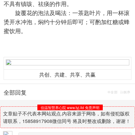
不具有镇咳、祛痰的作用。
旋覆花的泡法及喝法：一茶匙叶片，用一杯滚
烫开水冲泡，焖约十分钟后即可；可酌加红糖或蜂
蜜饮用。
共创、共建、共享、共赢
全部回复
全部
倒序
伯温智慧养心院 www.tyj.ltd 免责声明
文章贴子不代表本网站观点.内容来源于网络，如有侵犯版权
请联系，15858917908微信同号 将及时整改或删除，谢谢！